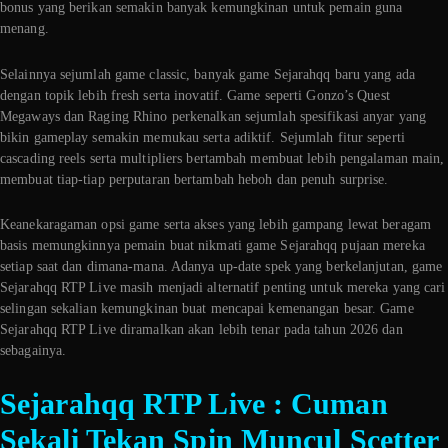
bonus yang berikan semakin banyak kemungkinan untuk pemain guna
menang.
Selainnya sejumlah game classic, banyak game Sejarahqq baru yang ada
dengan topik lebih fresh serta inovatif. Game seperti Gonzo’s Quest
Megaways dan Raging Rhino perkenalkan sejumlah spesifikasi anyar yang
bikin gameplay semakin memukau serta adiktif. Sejumlah fitur seperti
cascading reels serta multipliers bertambah membuat lebih pengalaman main,
membuat tiap-tiap perputaran bertambah heboh dan penuh surprise.
Keanekaragaman opsi game serta akses yang lebih gampang lewat beragam
basis memungkinnya pemain buat nikmati game Sejarahqq pujaan mereka
setiap saat dan dimana-mana. Adanya up-date spek yang berkelanjutan, game
Sejarahqq RTP Live masih menjadi alternatif penting untuk mereka yang cari
selingan sekalian kemungkinan buat mencapai kemenangan besar. Game
Sejarahqq RTP Live diramalkan akan lebih tenar pada tahun 2026 dan
sebagainya.
Sejarahqq RTP Live : Cuman
Sekali Tekan Spin Muncul Scetter