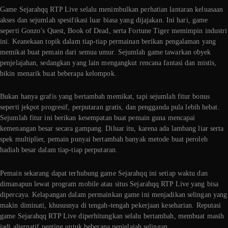
Game Sejarahqq RTP Live selalu menimbulkan perhatian lantaran keluasaan
akses dan sejumlah spesifikasi luar biasa yang dijajakan. Ini hari, game
seperti Gonzo’s Quest, Book of Dead, serta Fortune Tiger memimpin industri
ini. Keanekaan topik dalam tiap-tiap permainan berikan pengalaman yang
memikat buat pemain dari semua umur. Sejumlah game tawarkan obyek
penjelajahan, sedangkan yang lain mengangkut rencana fantasi dan mistis,
bikin menarik buat beberapa kelompok.
Bukan hanya grafis yang bertambah memikat, tapi sejumlah fitur bonus
seperti jekpot progresif, perputaran gratis, dan pengganda pula lebih hebat.
Sejumlah fitur ini berikan kesempatan buat pemain guna mencapai
kemenangan besar secara gampang. Diluar itu, karena ada lambang liar serta
spek multiplier, pemain punyai bertambah banyak metode buat peroleh
hadiah besar dalam tiap-tiap perputaran.
Pemain sekarang dapat terhubung game Sejarahqq ini setiap waktu dan
dimanapun lewat program mobile atau situs Sejarahqq RTP Live yang bisa
dipercaya. Kelapangan dalam permainkan game ini menjadikan selingan yang
makin diminati, khususnya di tengah-tengah pekerjaan keseharian. Reputasi
game Sejarahqq RTP Live diperhitungkan selalu bertambah, membuat masih
jadi alternatif penting untuk beberapa penjelajah selingan.