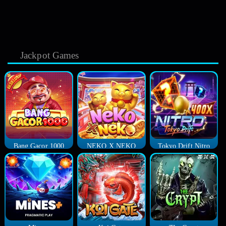
Jackpot Games
Bang Gacor 1000
NEKO X NEKO
Tokyo Drift Nitro