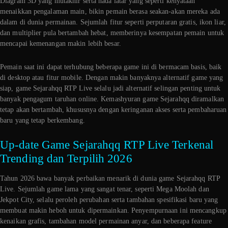
Diagram 3D yang mutakhir serta nada latar yang seperti kenyataan
menaikkan pengalaman main, bikin pemain berasa seakan-akan mereka ada
dalam di dunia permainan. Sejumlah fitur seperti perputaran gratis, ikon liar,
dan multiplier pula bertambah hebat, memberinya kesempatan pemain untuk
mencapai kemenangan makin lebih besar.
Pemain saat ini dapat terhubung beberapa game ini di bermacam basis, baik
di desktop atau fitur mobile. Dengan makin banyaknya alternatif game yang
siap, game Sejarahqq RTP Live selalu jadi alternatif selingan penting untuk
banyak pengagum taruhan online. Kemashyuran game Sejarahqq diramalkan
tetap akan bertambah, khususnya dengan keringanan akses serta pembaharuan
baru yang tetap berkembang.
Up-date Game Sejarahqq RTP Live Terkenal
Trending dan Terpilih 2026
Tahun 2026 bawa banyak perbaikan menarik di dunia game Sejarahqq RTP
Live. Sejumlah game lama yang sangat tenar, seperti Mega Moolah dan
Jekpot City, selalu peroleh perubahan serta tambahan spesifikasi baru yang
membuat makin heboh untuk dipermainkan. Penyempurnaan ini mencangkup
kenaikan grafis, tambahan model permainan anyar, dan beberapa feature