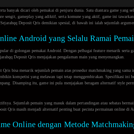
a banyak dicari oleh pemakai di penjuru dunia. Satu diantara game yang se
re sengit, gameplay yang adiktif, serta komune yang aktif, game ini tawark
 Sejarahqq Deposit Qris demikian spesial, di bawah ini ialah sejumlah argum
nline Android yang Selalu Ramai Pema
ular di golongan pemakai Android. Dengan pelbagai feature menarik serta gam
jarahqq Deposit Qris menjajakan pengalaman main yang menyenangkan.
t Qris bisa menarik sejumlah pemain atas prosedur matchmaking yang sama 
ikin kompetisi yang melawan tapi tetap menggembirakan. Spesifikasi ini 
pang. Disamping itu, game ini pula menjajakan beragam alternatif style perma
aktifnya. Sejumlah pemain yang masuk dalam pertandingan atau sebatas berm
it Qris masih menjadi alternatif penting buat pecinta permainan online di A
ame Online dengan Metode Matchmaki