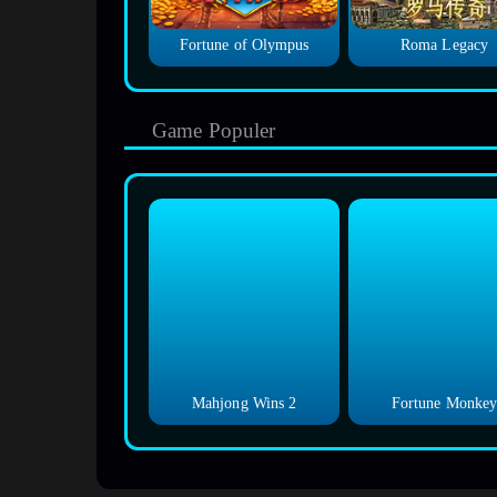
Fortune of Olympus
Roma Legacy
Game Populer
Mahjong Wins 2
Fortune Monke