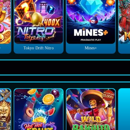
O
Tokyo Drift Nitro
Mines+