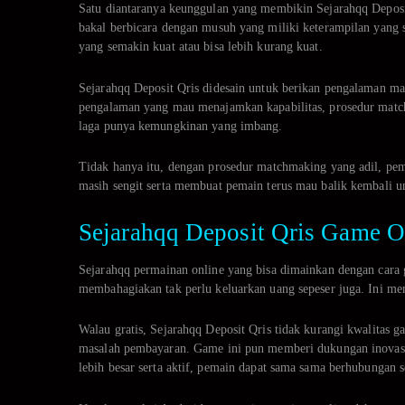
Satu diantaranya keunggulan yang membikin Sejarahqq Deposi
bakal berbicara dengan musuh yang miliki keterampilan yang s
yang semakin kuat atau bisa lebih kurang kuat.
Sejarahqq Deposit Qris didesain untuk berikan pengalaman m
pengalaman yang mau menajamkan kapabilitas, prosedur matchm
laga punya kemungkinan yang imbang.
Tidak hanya itu, dengan prosedur matchmaking yang adil, pema
masih sengit serta membuat pemain terus mau balik kembali u
Sejarahqq Deposit Qris Game O
Sejarahqq permainan online yang bisa dimainkan dengan cara 
membahagiakan tak perlu keluarkan uang sepeser juga. Ini me
Walau gratis, Sejarahqq Deposit Qris tidak kurangi kwalitas 
masalah pembayaran. Game ini pun memberi dukungan inovasi 
lebih besar serta aktif, pemain dapat sama sama berhubungan