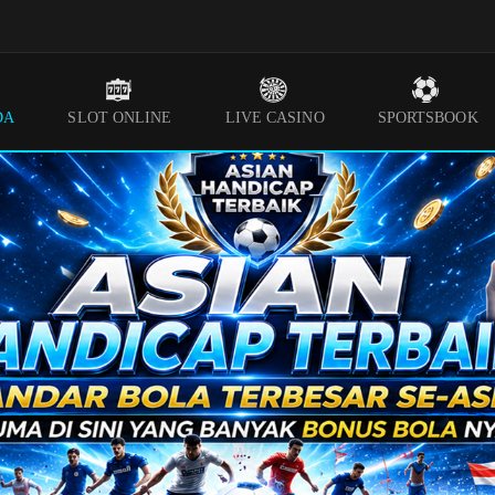
DA
SLOT ONLINE
LIVE CASINO
SPORTSBOOK