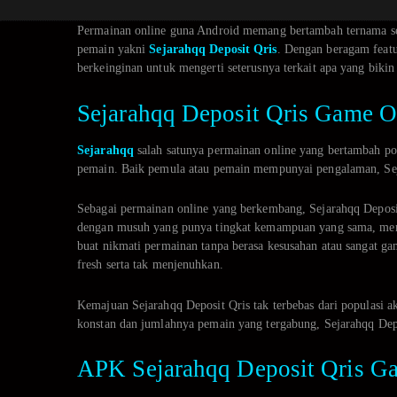
Permainan online guna Android memang bertambah ternama sert
pemain yakni
Sejarahqq Deposit Qris
. Dengan beragam featu
berkeinginan untuk mengerti seterusnya terkait apa yang bikin
Sejarahqq Deposit Qris Game O
Sejarahqq
salah satunya permainan online yang bertambah pop
pemain. Baik pemula atau pemain mempunyai pengalaman, Se
Sebagai permainan online yang berkembang, Sejarahqq Deposi
dengan musuh yang punya tingkat kemampuan yang sama, memb
buat nikmati permainan tanpa berasa kesusahan atau sangat gam
fresh serta tak menjenuhkan.
Kemajuan Sejarahqq Deposit Qris tak terbebas dari populasi 
konstan dan jumlahnya pemain yang tergabung, Sejarahqq Depos
APK Sejarahqq Deposit Qris G