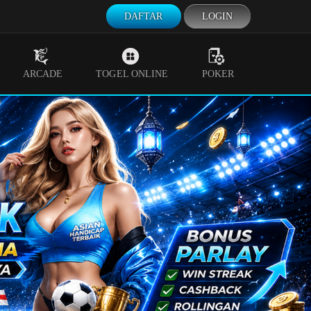
DAFTAR
LOGIN
ARCADE
TOGEL ONLINE
POKER