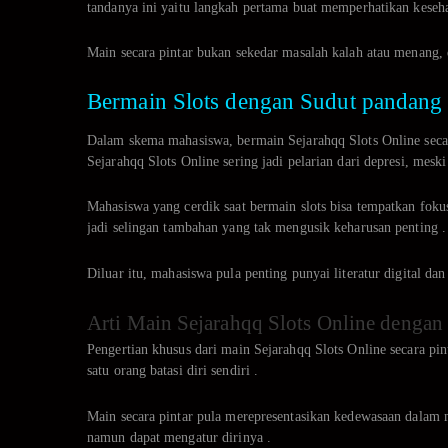
tandanya ini yaitu langkah pertama buat memperhatikan keseha
Main secara pintar bukan sekedar masalah kalah atau menang, d
Bermain Slots dengan Sudut pandang
Dalam skema mahasiswa, bermain Sejarahqq Slots Online seca
Sejarahqq Slots Online sering jadi pelarian dari depresi, mesk
Mahasiswa yang cerdik saat bermain slots bisa tempatkan fokus
jadi selingan tambahan yang tak mengusik keharusan penting .
Diluar itu, mahasiswa pula penting punyai literatur digital d
Arti Main Sejarahqq Slots Online dengan
Pengertian khusus dari main Sejarahqq Slots Online secara pin
satu orang batasi diri sendiri .
Main secara pintar pula merepresentasikan kedewasaan dalam 
namun dapat mengatur dirinya .