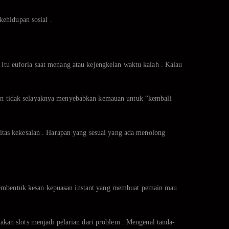
ehidupan sosial .
itu euforia saat menang atau kejengkelan waktu kalah . Kalau
han tidak selayaknya menyebabkan kemauan untuk “kembali
sitas kekesalan . Harapan yang sesuai yang ada menolong
membentuk kesan kepuasan instant yang membuat pemain mau
nakan slots menjadi pelarian dari problem . Mengenal tanda-