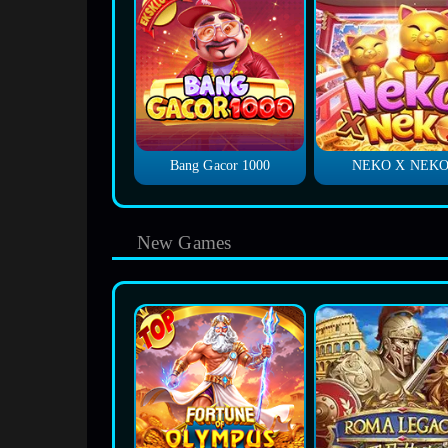
Bang Gacor 1000
NEKO X NEK
New Games