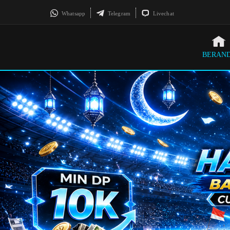
Whatsapp
Telegram
Livechat
BERAN