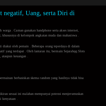
negatif, Uang, serta Diri di
eh warga . Cuman gunakan handphone serta akses internet,
lar, khususnya di kelompok angkatan muda dan mahasiswa .
ti diakui oleh pemain . Beberapa orang teperdaya di dalam
f yang terdapat . Oleh lantaran itu, bermain Sejarahqq Slots
s, ataupun keuangan .
 permainan berbasiskan skema random yang hasilnya tidak bisa
rpikiran sesuai ini malahan mempunyai potensi menjerumuskan
i kenyataan .