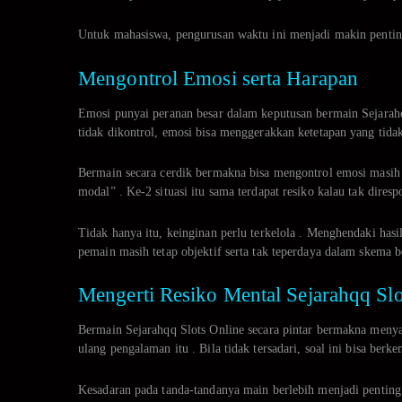
Untuk mahasiswa, pengurusan waktu ini menjadi makin pentin
Mengontrol Emosi serta Harapan
Emosi punyai peranan besar dalam keputusan bermain Sejarahqq
tidak dikontrol, emosi bisa menggerakkan ketetapan yang tida
Bermain secara cerdik bermakna bisa mengontrol emosi masih
modal” . Ke-2 situasi itu sama terdapat resiko kalau tak diresp
Tidak hanya itu, keinginan perlu terkelola . Menghendaki has
pemain masih tetap objektif serta tak teperdaya dalam skema b
Mengerti Resiko Mental Sejarahqq Slo
Bermain Sejarahqq Slots Online secara pintar bermakna meny
ulang pengalaman itu . Bila tidak tersadari, soal ini bisa berke
Kesadaran pada tanda-tandanya main berlebih menjadi penting .